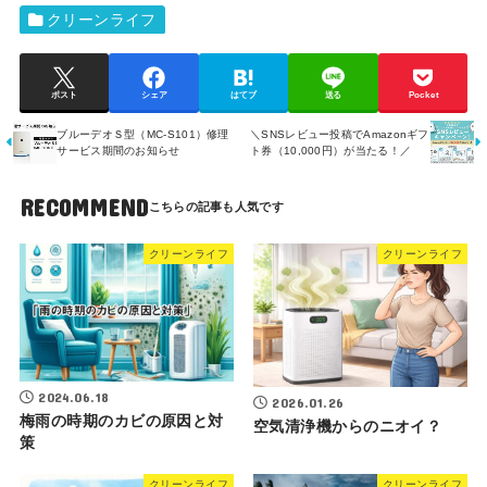
クリーンライフ
ポスト
シェア
はてブ
送る
Pocket
ブルーデオＳ型（MC-S101）修理
＼SNSレビュー投稿でAmazonギフ
サービス期間のお知らせ
ト券（10,000円）が当たる！／
RECOMMEND
クリーンライフ
クリーンライフ
2024.06.18
2026.01.26
梅雨の時期のカビの原因と対
空気清浄機からのニオイ？
策
クリーンライフ
クリーンライフ