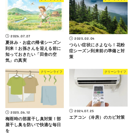
2026.07.27
2025.02.04
夏休み・お盆の帰省シーズン
つらい症状にさよなら！花粉
到来！お孫さんを迎える前に
症シーズン到来前の準備と対
知っておきたい「田舎の空
策
気」の真実
クリーンライフ
クリーンライフ
2024.07.25
2025.06.12
エアコン（冷房）のカビ対策
梅雨時の部屋干し臭対策！部
屋干し臭を防いで快適な毎日
を