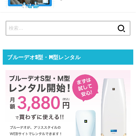
検
索:
ブルーデオS型・M型レンタル