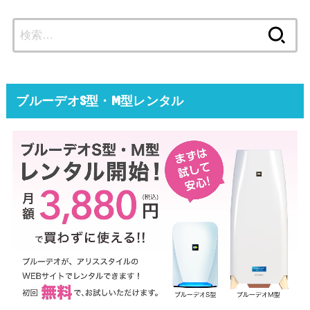
検
索:
ブルーデオS型・M型レンタル