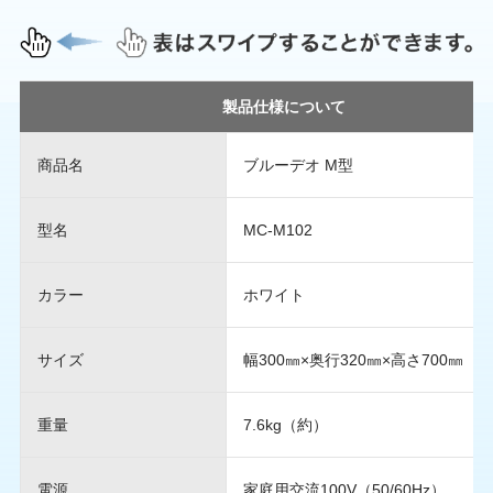
製品仕様について
商品名
ブルーデオ M型
型名
MC-M102
カラー
ホワイト
サイズ
幅300㎜×奥行320㎜×高さ700㎜（
重量
7.6kg（約）
電源
家庭用交流100V（50/60Hz）