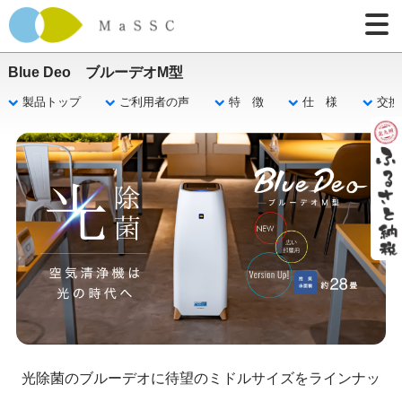
Blue Deo ブルーデオM型
製品トップ
ご利用者の声
特 徴
仕 様
交換
光除菌のブルーデオに待望のミドルサイズをラインナッ