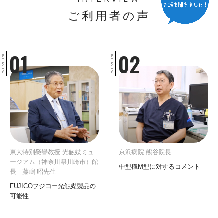
ご利用者の声
01
02
INTERVIEW
INTERVIEW
東大特別榮譽教授 光触媒ミュ
京浜病院 熊谷院長
ージアム（神奈川県川崎市）館
中型機M型に対するコメント
長 藤嶋 昭先生
FUJICOフジコー光触媒製品の
可能性