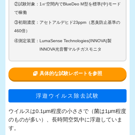
②試験対象：1㎥空間内でBlueDeo M型を標準(中)モード
で稼働
③初期濃度：アセトアルデヒド23ppm（悪臭防止基準の
460倍）
④測定装置：LumaSense Technologies(INNOVA)製
INNOVA光音響マルチガスモニタ
具体的な試験レポートを参照
浮遊ウイルス除去試験
ウイルスは0.1μm程度の小ささで（菌は1μm程度
のものが多い）、長時間空気中に浮遊していま
す。