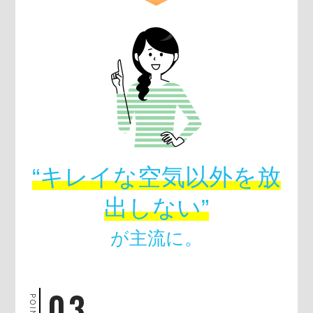
“キレイな空気以外を放
出しない”
が主流に。
03
POINT