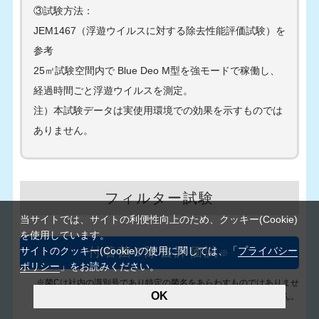
③試験方法：
JEM1467（浮遊ウイルスに対する除去性能評価試験）を
参考
25㎥試験空間内で Blue Deo M型を強モードで稼働し、
経過時間ごと浮遊ウイルスを測定。
注）本試験データは実使用環境での効果を示すものでは
ありません。
フィルター試験
当サイトでは、サイトの利便性向上のため、クッキー(Cookie)
を使用しています。
サイトのクッキー(Cookie)の使用に関しては、「
プライバシー
付着菌C除去評価試
※
ポリシー
」をお読みください。
※菌Cは社内の識別号であり特定の菌名をあらわすものではありませ
OK
ん。