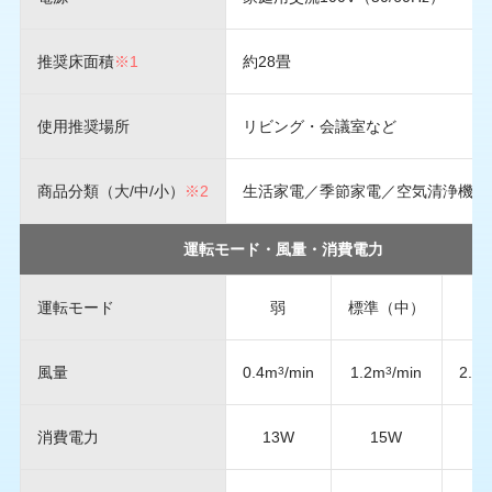
推奨床面積
※1
約28畳
使用推奨場所
リビング・会議室など
商品分類（大/中/小）
※2
生活家電／季節家電／空気清浄機
運転モード・風量・消費電力
運転モード
弱
標準（中）
風量
0.4m
/min
1.2m
/min
2.7
3
3
消費電力
13W
15W
2