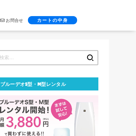
カートの中身
お問合せ
検
索:
ブルーデオS型・M型レンタル