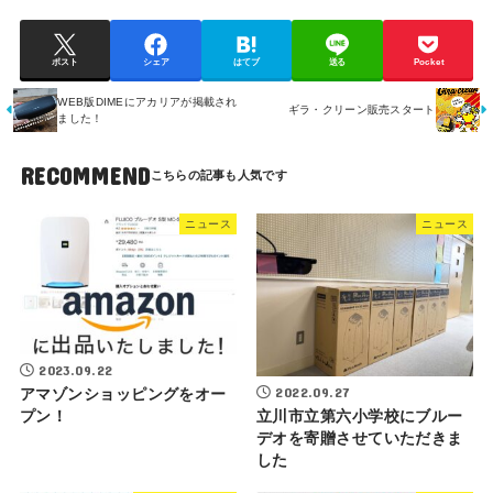
ポスト
シェア
はてブ
送る
Pocket
WEB版DIMEにアカリアが掲載され
ギラ・クリーン販売スタート
ました！
RECOMMEND
ニュース
ニュース
2023.09.22
2022.09.27
アマゾンショッピングをオー
立川市立第六小学校にブルー
プン！
デオを寄贈させていただきま
した