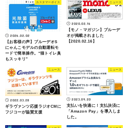
カスタマーボイス
ニュース
2020.02.16
【モノ・マガジン】ブルーデ
2026.02.02
オが掲載されました
【2020.02.16】
【お客様の声】ブルーデオS
にゃんこモデルの自動運転モ
ードで簡単操作。“猫トイレ臭
もスッキリ”
ニュース
ニュース
2023.09.20
2022.03.28
支払いを快適に！支払決済に
ギラヴァンツ応援ラジオCMに
「Amazon Pay」を導入しま
フジコーが協賛支援
した。
ニュース
ニュース