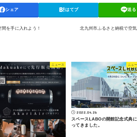
シェア
はてブ
送る
空間を手に入れよう！
北九州市ふるさと納税で空気
ニュース
ニュ
2022.04.26
スペースLABOの開館記念式典
ってきました。