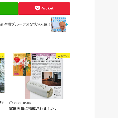
Pocket
清浄機ブルーデオS型が人気！
ース
ニュース
に行
2022.12.05
家庭画報に掲載されました。