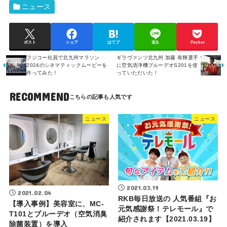
ニュース
ポスト
シェア
はてブ
送る
Pocket
フジコー社員で北九州マラソン
ギラヴァンツ北九州 加藤 有輝選手
2024のシネマティックムービーを
に空気清浄機ブルーデオS201を使
作ってみた！
っていただいた！
RECOMMEND
ニュース
ニュース
2021.03.19
2021.02.04
RKB毎日放送の 人気番組『お
【導入事例】美容室に、MC-
元気感謝祭！テレモール』で
T101とブルーデオ（空気消臭
紹介されます【2021.03.19】
除菌装置）を導入