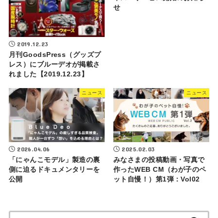
せ
2019.12.23
月刊GoodsPress（グッズプ
レス）にブルーデオが掲載さ
れました【2019.12.23】
ニュース
ニュース
2026.04.06
2025.02.03
「にゃんこモデル」製造の裏
みなさまの投稿動画・写真で
側に迫るドキュメンタリーを
作ったWEB CM（わが子のペ
公開
ット自慢！）第1弾：Vol02
検