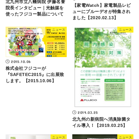
北九州市立八幡病院 伊藤名誉
【家電Watch】家電製品レビ
院長インタビュー｜光触媒を
ューにブルーデオが特集され
使ったフジコー製品について
ました【2020.02.13】
ニュース
ニュース
2015.10.06
株式会社フジコーが
『SAFETEC2015』に出展致
します。【2015.10.06】
2019.03.25
北九州の新病院へ消臭除菌タ
イル導入！【2019.03.25】
ニュース
ニュース