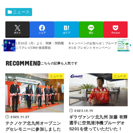
ニュース
ポスト
シェア
はてブ
送る
Pocket
1月10日（月）より、関東・関西圏
キャンペーンのお知らせ｜ブルーデ
にてテレビCMが放送開始
オ1台 プレゼントキャンペーン
RECOMMEND
ニュース
ニュース
2023.12.19
2025.11.27
ギラヴァンツ北九州 加藤 有輝
選手に空気清浄機ブルーデオ
テクノケア北九州オープニン
S201を使っていただいた！
グセレモニーに参加しました