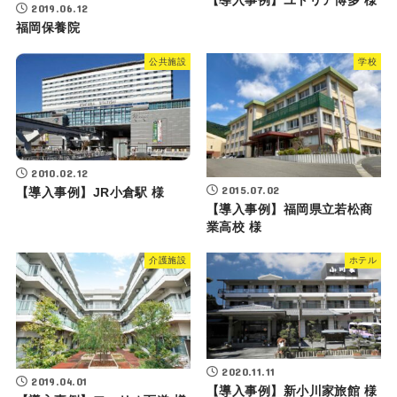
【導入事例】ユトリア博多 様
2019.06.12
福岡保養院
公共施設
学校
2010.02.12
2015.07.02
【導入事例】JR小倉駅 様
【導入事例】福岡県立若松商
業高校 様
介護施設
ホテル
2020.11.11
2019.04.01
【導入事例】新小川家旅館 様