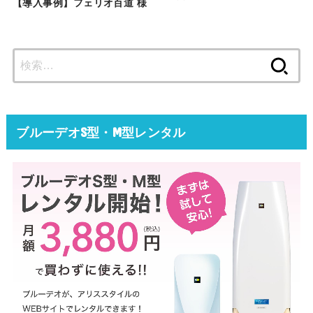
【導入事例】フェリオ百道 様
検
索:
ブルーデオS型・M型レンタル