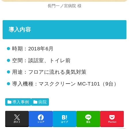
長門一ノ宮病院 様
導入内容
時期：2018年6月
空間：談話室、トイレ前
用途：フロアに流れる臭気対策
導入機種：マスククリーン MC-T101（9台）
導入事例
病院
ポスト
シェア
はてブ
送る
Pocket