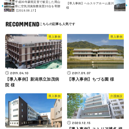
平成30年豪雨災害で被災した岡山
【導入事例】ヘルスケアホーム湯川
県に空気消臭除菌装置20台を寄贈
様
【2018.08.17】
RECOMMEND
導入事例
導入事例
2019.04.10
2017.09.07
【導入事例】新潟県立加茂病
【導入事例】ちづる園 様
院 様
導入事例
介護施設
2020.12.15