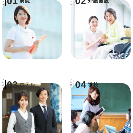
CASE
CASE
01
02
病院
介護施設
CASE
CASE
03
04
ホテル
学校