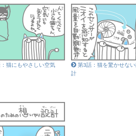
話：猫にもやさしい空気
第3話：猫を驚かせない
計