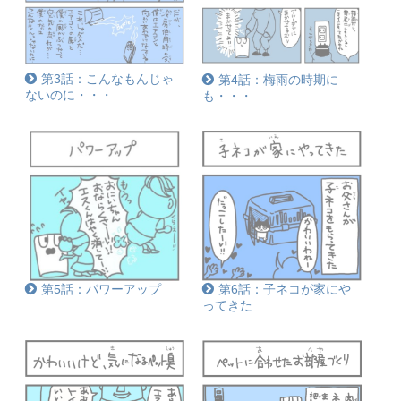
第3話：こんなもんじゃ
第4話：梅雨の時期に
ないのに・・・
も・・・
第5話：パワーアップ
第6話：子ネコが家にや
ってきた